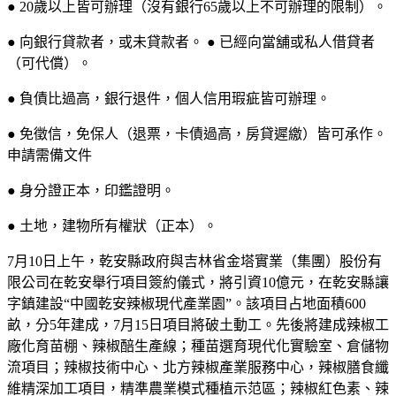
● 20歲以上皆可辦理（沒有銀行65歲以上不可辦理的限制）。
● 向銀行貸款者，或未貸款者。 ● 已經向當舖或私人借貸者
（可代償）。
● 負債比過高，銀行退件，個人信用瑕疵皆可辦理。
● 免徵信，免保人（退票，卡債過高，房貸遲繳）皆可承作。
申請需備文件
● 身分證正本，印鑑證明。
● 土地，建物所有權狀（正本）。
7月10日上午，乾安縣政府與吉林省金塔實業（集團）股份有
限公司在乾安舉行項目簽約儀式，將引資10億元，在乾安縣讓
字鎮建設“中國乾安辣椒現代產業園”。該項目占地面積600
畝，分5年建成，7月15日項目將破土動工。先後將建成辣椒工
廠化育苗棚、辣椒醅生產線；種苗選育現代化實驗室、倉儲物
流項目；辣椒技術中心、北方辣椒產業服務中心，辣椒膳食纖
維精深加工項目，精準農業模式種植示范區；辣椒紅色素、辣