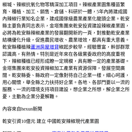
椒堿、辣椒抗氧化物等精深加工項目。辣椒產業園集種苗繁
育、種植、加工、銷售、倉儲、科研於一體，5年內將建成國
內辣椒行業知名企業，建成國傢級農業產業化龍頭企業。乾安
縣主要負責同志表示，金塔集團來乾安投資建設辣椒產業園，
必將為乾安縣辣椒產業的發展翻開新的一頁，對推動乾安產業
結構優化升級，促進農民增收、農業增效，都具有重大意義。
乾安縣種植辣
蘆洲房屋增貸
椒起步較早，經驗豐富，幹部群眾
認識高，有熱情。特別是近年來在各級黨委政府的高度重視
下，辣椒種植已經形成瞭一定規模，具有瞭一定的產業基礎。
金塔集團來乾安投資辣椒加工產業有資源保障，發展空間廣
闊。乾安縣委、縣政府一定像對待自己企業一樣，細心呵護，
用心關懷，舉全縣之力扶持好企業。各地、各部門要以一流的
服務、一流的環境支持項目建設，想企業之所想，解企業之所
憂，主動為企業分憂解難。
內容來自hexun新聞
乾安引資10億元 建立 中國乾安辣椒現代產業園