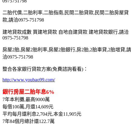
0975751798
二胎代償,二胎利率,二胎指南,民間二胎貸款,民間二胎房屋貸
款,請洽0975-751798
建地貸款成數 買建地貸款 自地自建貸款 建地貸款銀行,請洽
0975-751798
房屋2胎,房屋2胎利率,房屋2胎銀行,房2胎,2胎車貸,2胎增貸,請
洽0975-751798
整合各家銀行貸款方案(免費諮詢看看)：
http://www.youbao99.com/
銀行房屋二胎年息6%
7年本利攤,最高9000萬
每借100萬,月還14,609元
平均每月還利息2,704元,本金11,905元
7年84個月總計還122.7萬